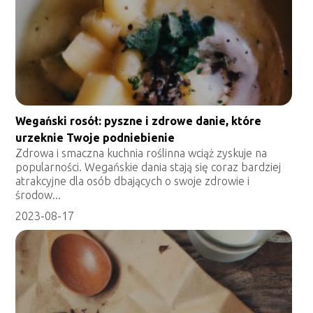
Wegański rosół: pyszne i zdrowe danie, które
urzeknie Twoje podniebienie
Zdrowa i smaczna kuchnia roślinna wciąż zyskuje na
popularności. Wegańskie dania stają się coraz bardziej
atrakcyjne dla osób dbających o swoje zdrowie i
środow...
2023-08-17