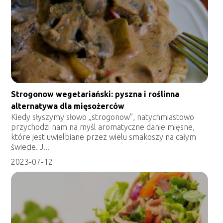
Strogonow wegetariański: pyszna i roślinna
alternatywa dla mięsożerców
Kiedy słyszymy słowo „strogonow”, natychmiastowo
przychodzi nam na myśl aromatyczne danie mięsne,
które jest uwielbiane przez wielu smakoszy na całym
świecie. J...
2023-07-12