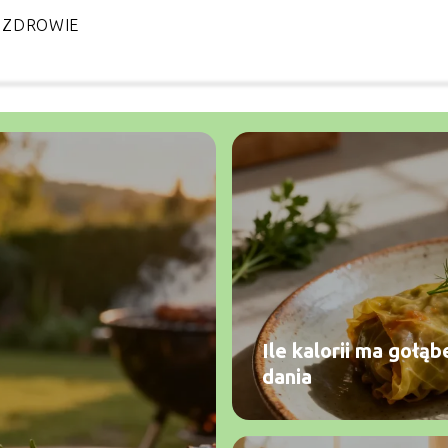
ZDROWIE
Ile kalorii ma goł
dania