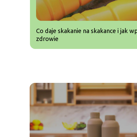
Co daje skakanie na skakance i jak 
zdrowie