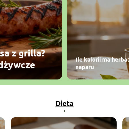
sa z grilla?
Ile kalorii ma herb
odżywcze
naparu
Dieta