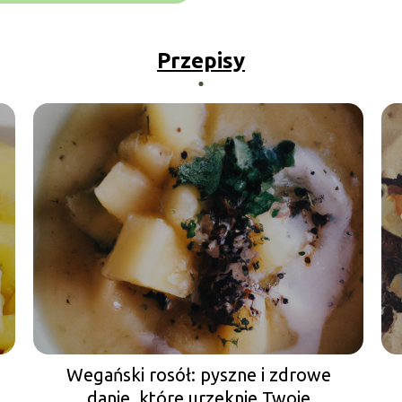
Przepisy
Wegański rosół: pyszne i zdrowe
danie, które urzeknie Twoje