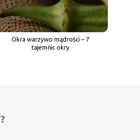
Okra warzywo mądrości – 7
tajemnic okry
i?